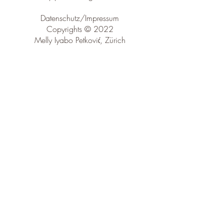
Datenschutz/Impressum
Copyrights © 2022
Melly Iyabo Petković, Zürich
Newsletter
SENDEN
Mit der wertvollen Unterstützung von
Anja Heimer, Webdesign
Sprachkind, Sprachkonzept
faubourgdulac, Bildsprache
Flavio Karrer, Nico Valsangiacomo,
Fotographie